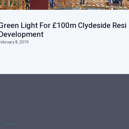
Green Light For £100m Clydeside Resi
Development
February 8, 2019