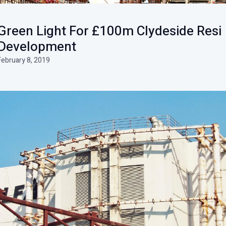
Green Light For £100m Clydeside Resi
Development
February 8, 2019