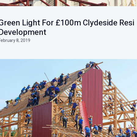
Green Light For £100m Clydeside Resi
Development
February 8, 2019